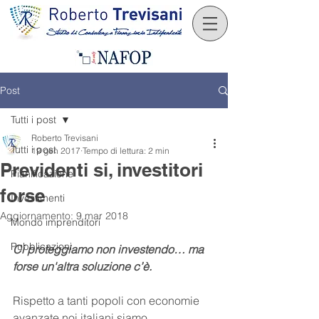
Post
Tutti i post
Roberto Trevisani
Tutti i post
19 gen 2017
Tempo di lettura: 2 min
Previdenti si, investitori
Pianificazione
forse
Investimenti
Aggiornamento:
9 mar 2018
Mondo imprenditori
Pubblicazioni
Ci proteggiamo non investendo… ma 
forse un'altra soluzione c’è.
Rispetto a tanti popoli con economie 
avanzate noi italiani siamo 