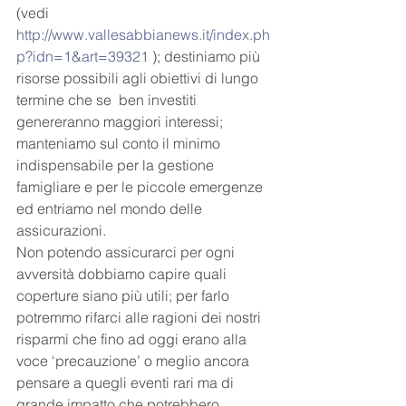
(vedi 
http://www.vallesabbianews.it/index.ph
p?idn=1&art=39321
 ); destiniamo più 
risorse possibili agli obiettivi di lungo 
termine che se  ben investiti 
genereranno maggiori interessi; 
manteniamo sul conto il minimo 
indispensabile per la gestione 
famigliare e per le piccole emergenze 
ed entriamo nel mondo delle 
assicurazioni. 
Non potendo assicurarci per ogni 
avversità dobbiamo capire quali 
coperture siano più utili; per farlo 
potremmo rifarci alle ragioni dei nostri 
risparmi che fino ad oggi erano alla 
voce ‘precauzione’ o meglio ancora 
pensare a quegli eventi rari ma di 
grande impatto che potrebbero 